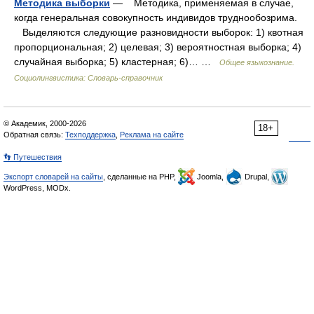
Методика выборки
— Методика, применяемая в случае,
когда генеральная совокупность индивидов труднообозрима.
Выделяются следующие разновидности выборок: 1) квотная
пропорциональная; 2) целевая; 3) вероятностная выборка; 4)
случайная выборка; 5) кластерная; 6)… …
Общее языкознание.
Социолингвистика: Словарь-справочник
© Академик, 2000-2026
18+
Обратная связь:
Техподдержка
,
Реклама на сайте
👣 Путешествия
Экспорт словарей на сайты
, сделанные на PHP,
Joomla,
Drupal,
WordPress, MODx.