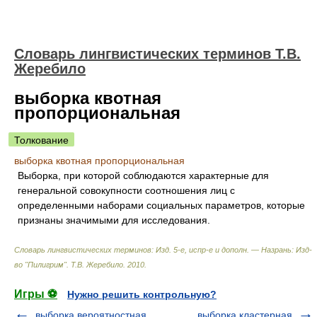
Словарь лингвистических терминов Т.В.
Жеребило
выборка квотная
пропорциональная
Толкование
выборка квотная пропорциональная
Выборка, при которой соблюдаются характерные для
генеральной совокупности соотношения лиц с
определенными наборами социальных параметров, которые
признаны значимыми для исследования.
Словарь лингвистических терминов: Изд. 5-е, испр-е и дополн. — Назрань: Изд-
во "Пилигрим"
.
Т.В. Жеребило
.
2010
.
Игры ⚽
Нужно решить контрольную?
выборка вероятностная
выборка кластерная