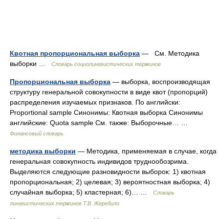
Квотная пропорциональная выборка
— См. Методика
выборки …
Словарь социолингвистических терминов
Пропорциональная выборка
— выборка, воспроизводящая
структуру генеральной совокупности в виде квот (пропорций)
распределения изучаемых признаков. По английски:
Proportional sample Синонимы: Квотная выборка Синонимы
английские: Quota sample См. также: Выборочные… …
Финансовый словарь
методика выборки
— Методика, применяемая в случае, когда
генеральная совокупность индивидов труднообозрима.
Выделяются следующие разновидности выборок: 1) квотная
пропорциональная; 2) целевая; 3) вероятностная выборка; 4)
случайная выборка; 5) кластерная; 6)… …
Словарь
лингвистических терминов Т.В. Жеребило